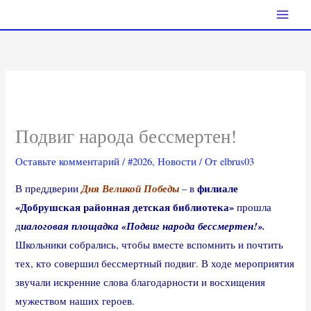
Перейти
к
содержимому
Подвиг народа бессмертен!
Оставьте комментарий
/
#2026
,
Новости
/ От
elbrus03
Дня Великой Победы
филиале
В преддверии
– в
«Добрушская районная детская библиотека»
прошла
иалоговая площадка «Подвиг народа бессмертен!».
д
Школьники собрались, чтобы вместе вспомнить и почтить
тех, кто совершил бессмертный подвиг. В ходе мероприятия
звучали искренние слова благодарности и восхищения
мужеством наших героев.