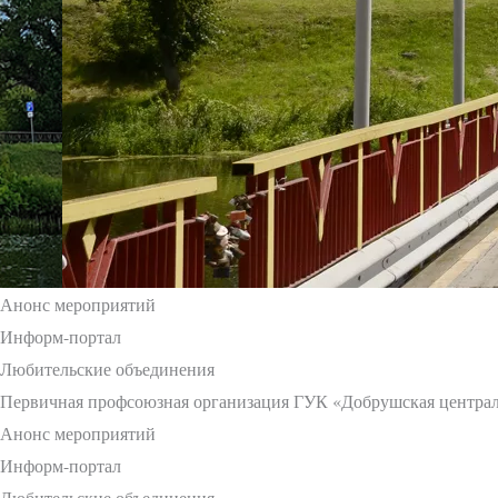
Анонс мероприятий
Информ-портал
Любительские объединения
Первичная профсоюзная организация ГУК «Добрушская централ
Анонс мероприятий
Информ-портал
Любительские объединения