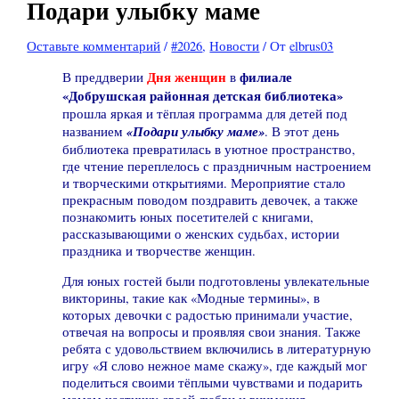
Подари улыбку маме
Оставьте комментарий
/
#2026
,
Новости
/ От
elbrus03
Дня женщин
филиале
В преддверии
в
«Добрушская районная детская библиотека»
прошла яркая и тёплая программа для детей под
«Подари улыбку маме»
названием
. В этот день
библиотека превратилась в уютное пространство,
где чтение переплелось с праздничным настроением
и творческими открытиями. Мероприятие стало
прекрасным поводом поздравить девочек, а также
познакомить юных посетителей с книгами,
рассказывающими о женских судьбах, истории
праздника и творчестве женщин.
Для юных гостей были подготовлены увлекательные
викторины, такие как «Модные термины», в
которых девочки с радостью принимали участие,
отвечая на вопросы и проявляя свои знания. Также
ребята с удовольствием включились в литературную
игру «Я слово нежное маме скажу», где каждый мог
поделиться своими тёплыми чувствами и подарить