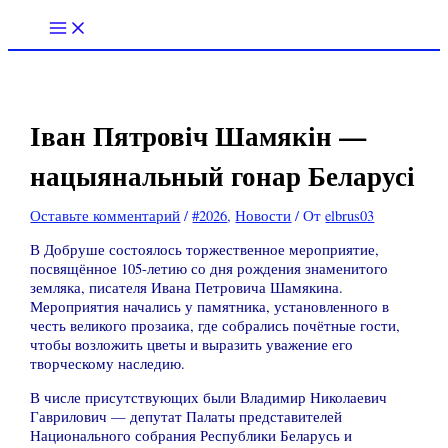
Перейти
Введите
Имя*
Email*
Сайт
к
здесь...
содержимому
Іван Пятровіч Шамякін —
нацыянальный гонар Беларусі
Оставьте комментарий
/
#2026
,
Новости
/ От
elbrus03
В Добруше состоялось торжественное мероприятие,
посвящённое 105-летию со дня рождения знаменитого
земляка, писателя Ивана Петровича Шамякина.
Мероприятия начались у памятника, установленного в
честь великого прозаика, где собрались почётные гости,
чтобы возложить цветы и выразить уважение его
творческому наследию.
В числе присутствующих были Владимир Николаевич
Гаврилович — депутат Палаты представителей
Национального собрания Республики Беларусь и