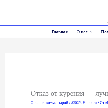
Перейти
к
содержимому
Главная
О нас
По
Отказ от курения — луч
Оставьте комментарий
/
#2025
,
Новости
/ От
e