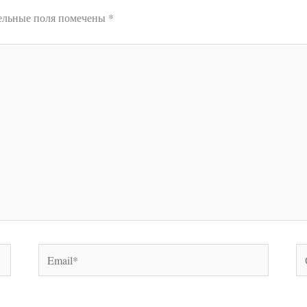
ельные поля помечены
*
Email*
С