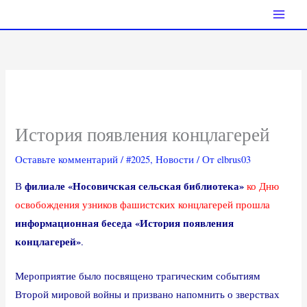
Перейти
к
содержимому
История появления концлагерей
Оставьте комментарий
/
#2025
,
Новости
/ От
elbrus03
филиале «Носовичская сельская библиотека»
В
ко Дню
освобождения узников фашистских концлагерей прошла
информационная беседа «История появления
концлагерей»
.
Мероприятие было посвящено трагическим событиям
Второй мировой войны и призвано напомнить о зверствах