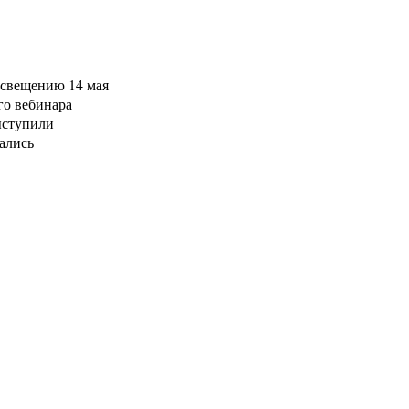
освещению 14 мая
го вебинара
ыступили
ались