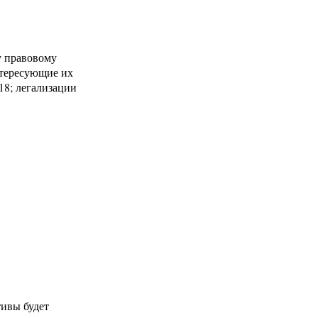
у правовому
нтересующие их
18; легализации
тивы будет